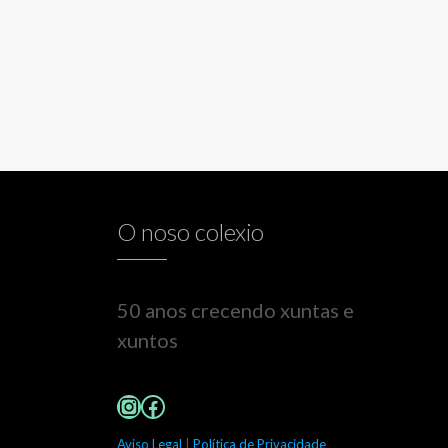
O noso colexio
50 anos crecendo xuntas e
xuntos
Instagram
Facebook
Aviso Legal
|
Política de Privacidade