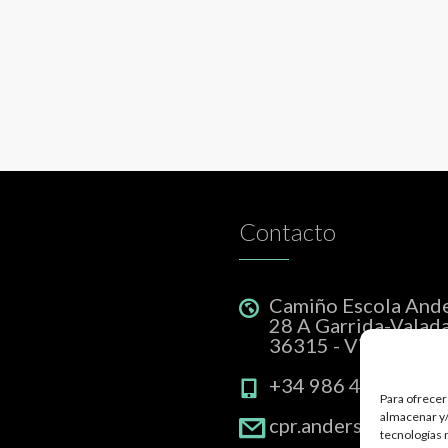
Contacto
Camiño Escola And
28 A Garrida-Valad
36315 - Vigo
+34 986 46 94 12
Para ofrecer
almacenar y/
cpr.andersen.augal
tecnologías 