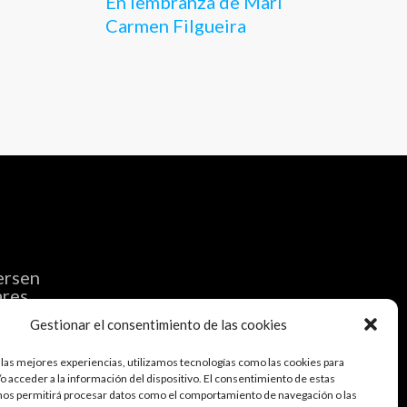
En lembranza de Mari
Carmen Filgueira
ersen
ares
Gestionar el consentimiento de las cookies
 las mejores experiencias, utilizamos tecnologías como las cookies para
o acceder a la información del dispositivo. El consentimiento de estas
onga@edu.xunta.gal
nos permitirá procesar datos como el comportamiento de navegación o las