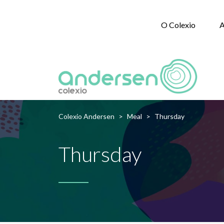
O Colexio
A
Colexio Andersen
>
Meal
>
Thursday
Thursday