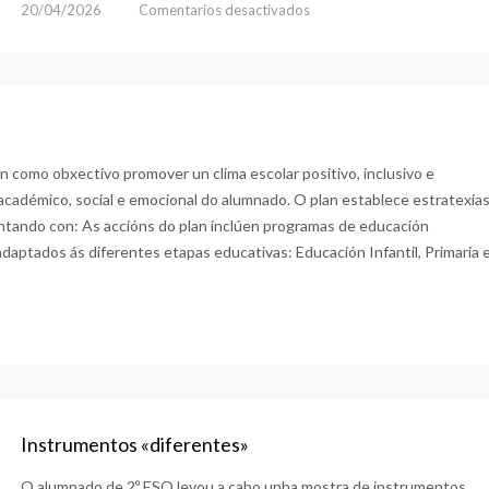
en
20/04/2026
Comentarios desactivados
Saída
Santiago
de
Compostela
 como obxectivo promover un clima escolar positivo, inclusivo e
adémico, social e emocional do alumnado. O plan establece estratexia
ontando con: As accións do plan inclúen programas de educación
daptados ás diferentes etapas educativas: Educación Infantil, Primaria 
ivencia
Instrumentos «diferentes»
O alumnado de 2º ESO levou a cabo unha mostra de instrumentos