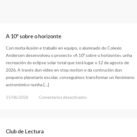
A 10º sobre o horizonte
Con moita ilusión e traballo en equipo, o alumnado do Colexio
Andersen desenvolveu o proxecto «A 10º sobre o horizonte», unha
recreación do eclipse solar total que terá lugar o 12 de agosto de
2026. A través dun vídeo en stop motion e da contrución dun
pequeno planetario escolar, conseguimos transformar un fenómeno
astronómico nunha […]
en
15/06/2026
Comentarios desactivados
A
10º
sobre
o
Club de Lectura
horizonte