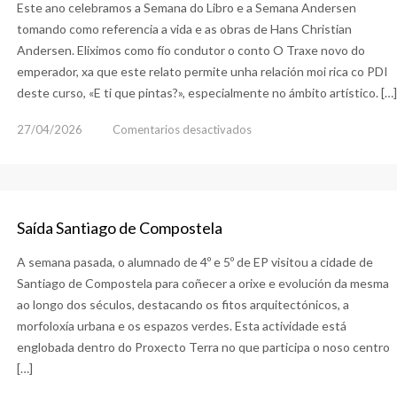
Este ano celebramos a Semana do Libro e a Semana Andersen
tomando como referencia a vida e as obras de Hans Christian
Andersen. Eliximos como fío condutor o conto O Traxe novo do
emperador, xa que este relato permite unha relación moi rica co PDI
deste curso, «E ti que pintas?», especialmente no ámbito artístico. […]
en
27/04/2026
Comentarios desactivados
Semana
do
Libro
e
Saída Santiago de Compostela
Semana
A semana pasada, o alumnado de 4º e 5º de EP visitou a cidade de
Andersen
Santiago de Compostela para coñecer a orixe e evolución da mesma
ao longo dos séculos, destacando os fitos arquitectónicos, a
morfoloxía urbana e os espazos verdes. Esta actividade está
englobada dentro do Proxecto Terra no que participa o noso centro
[…]