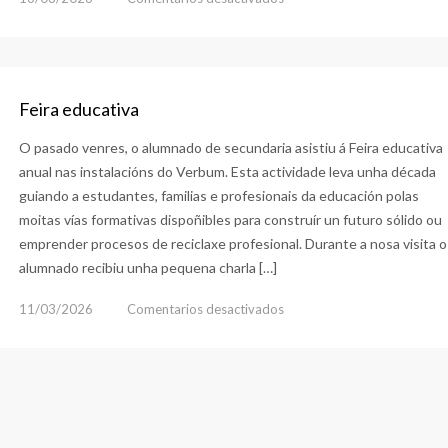
Día
do
8M
Feira educativa
O pasado venres, o alumnado de secundaria asistiu á Feira educativa
anual nas instalacións do Verbum. Esta actividade leva unha década
guiando a estudantes, familias e profesionais da educación polas
moitas vías formativas dispoñibles para construír un futuro sólido ou
emprender procesos de reciclaxe profesional. Durante a nosa visita o
alumnado recibiu unha pequena charla […]
en
11/03/2026
Comentarios desactivados
Feira
educativa