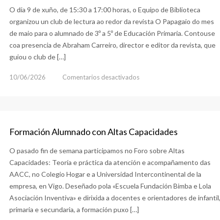
O día 9 de xuño, de 15:30 a 17:00 horas, o Equipo de Biblioteca
organizou un club de lectura ao redor da revista O Papagaio do mes
de maio para o alumnado de 3º a 5º de Educación Primaria. Contouse
coa presencia de Abraham Carreiro, director e editor da revista, que
guiou o club de […]
en
10/06/2026
Comentarios desactivados
Club
de
Lectura
Formación Alumnado con Altas Capacidades
O pasado fin de semana participamos no Foro sobre Altas
Capacidades: Teoría e práctica da atención e acompañamento das
AACC, no Colegio Hogar e a Universidad Intercontinental de la
empresa, en Vigo. Deseñado pola «Escuela Fundación Bimba e Lola
Asociación Inventiva» e dirixida a docentes e orientadores de infantil
primaria e secundaria, a formación puxo […]