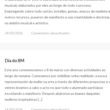
musicais elaborados por eles ao longo de todo o proceso.
Empregando sobre todo cartón, botellas, gomas, anacos de madeira 
outros recursos, puxeron de manifesto a súa creatividade e destreza
no ámbito musical e artístico.
en
24/03/2026
Comentarios desactivados
Instrumentos
«diferentes»
Día do 8M
Este ano conmemoramos o 8 de marzo con diversas actividades ao
longo da semana. Comezamos por visibilizar unha realidade: a pouca
representación da muller na arte a través de diferentes propostas e 
venres levamos a cabo o acto no que todo o alumnado participuo
escoitando o manifesto. Despois alzáronse as imaxes daquelas
mulleres inspiradoras […]
en
16/03/2026
Comentarios desactivados