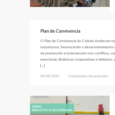
Plan de Convivencia
O Plan de Convivencia do Colexio Andersen ten
respetuoso, favorecendo o desenvolvemento ac
de prevención e intervención nos conflitos, c
emocional, dinámicas cooperativas e debates, a
[…]
en
06/04/2026
Comentarios desactivados
Plan
de
Conv
XERAL
BIBLIOTECA SECUNDARIA