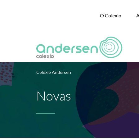
O Colexio
A
Colexio Andersen
Novas