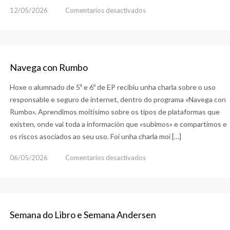
en
12/05/2026
Comentarios desactivados
Formación
Alumnado
con
Altas
Navega con Rumbo
Capacidades
Hoxe o alumnado de 5º e 6º de EP recibiu unha charla sobre o uso
responsable e seguro de internet, dentro do programa «Navega con
Rumbo». Aprendimos moitísimo sobre os tipos de plataformas que
existen, onde vai toda a información que «subimos» e compartimos e
os riscos asociados ao seu uso. Foi unha charla moi […]
en
06/05/2026
Comentarios desactivados
Navega
con
Rumbo
Semana do Libro e Semana Andersen