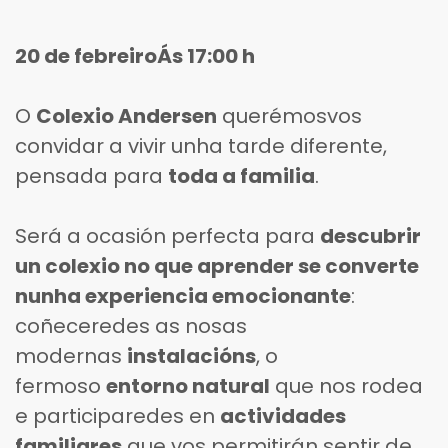
20 de febreiro
Ás 17:00 h
O
Colexio Andersen
querémosvos
convidar a vivir unha tarde diferente,
pensada para
toda a familia
.
Será a ocasión perfecta para
descubrir
un colexio no que aprender se converte
nunha experiencia emocionante
:
coñeceredes as nosas
modernas
instalacións
, o
fermoso
entorno natural
que nos rodea
e participaredes en
actividades
familiares
que vos permitirán sentir de