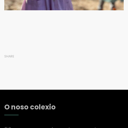
SHARE
O noso colexio