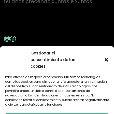
50 anos crecendo xuntas e xuntos
Instagram
Facebook
Gestionar el
Aviso Legal
|
Política de Privacidade
consentimiento de las
cookies
Contacto
Para ofrecer las mejores experiencias, utilizamos tecnologías
como las cookies para almacenar y/o acceder a la información
del dispositivo. El consentimiento de estas tecnologías nos
permitirá procesar datos como el comportamiento de
Camiño Escola Andersen 28 A Garrida-
navegación o las identificaciones únicas en este sitio. No
Valadares 36315 - Vigo
consentir o retirar el consentimiento, puede afectar negativamente
a ciertas características y funciones.
+34 986 46 94 12