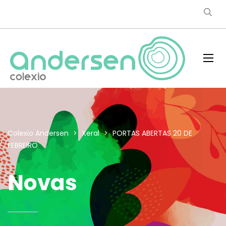
Colexio Andersen
>
Xeral
>
PORTAS ABERTAS 20 DE
FEBREIRO
Novas