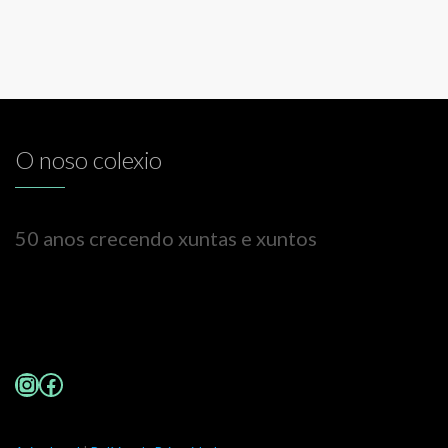
O noso colexio
50 anos crecendo xuntas e xuntos
Instagram
Facebook