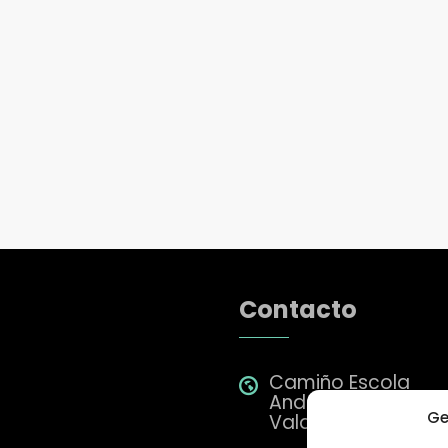
Contacto
Camiño Escola
Andersen 28 A Gar
Ge
Valadares 36315 -