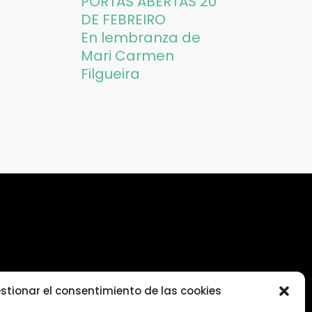
PORTAS ABERTAS 20
DE FEBREIRO
En lembranza de
Mari Carmen
Filgueira
rida-
stionar el consentimiento de las cookies
 Vigo