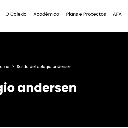
O Colexio
Académico
Plans e Proxectos
AFA
-home
>
Salida del colegio andersen
egio andersen