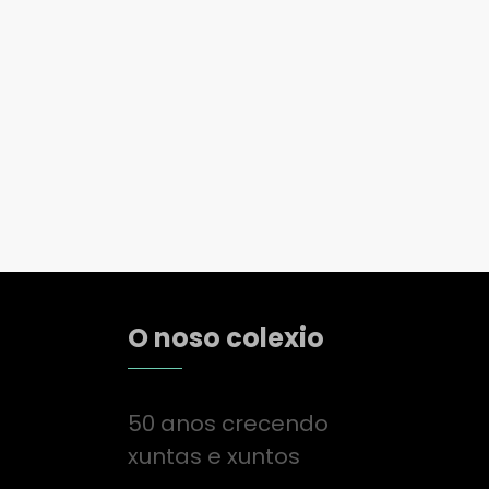
O noso colexio
50 anos crecendo
xuntas e xuntos