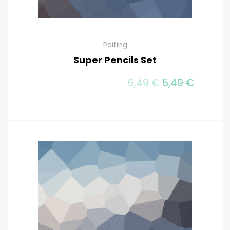
Paiting
Super Pencils Set
El precio origi
El preci
6,49
€
5,49
€