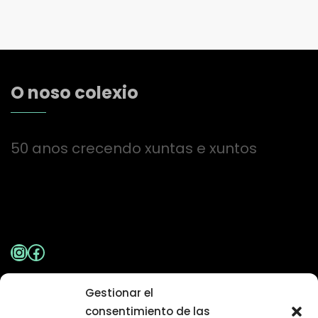
O noso colexio
50 anos crecendo xuntas e xuntos
Instagram
Facebook
Gestionar el
Aviso Legal
|
Política de Privacidade
consentimiento de las