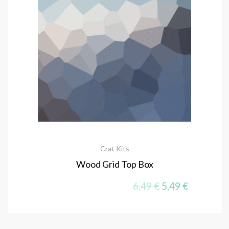
Crat Kits
Wood Grid Top Box
El precio origina
El precio 
6,49
€
5,49
€