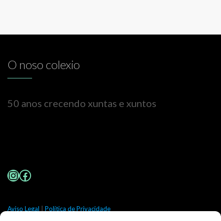
O noso colexio
50 anos crecendo xuntas e xuntos
Instagram
Facebook
Aviso Legal
|
Política de Privacidade