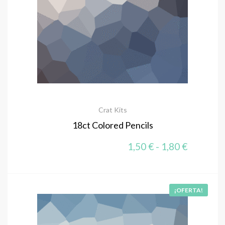
Crat Kits
18ct Colored Pencils
Rango de
1,50
€
-
1,80
€
¡OFERTA!