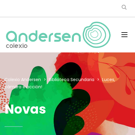
Colexio Andersen
>
Biblioteca Secundaria
>
Luces,
cámara e acción!
Novas