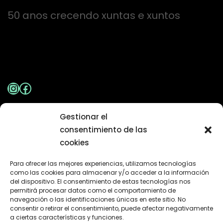
50 anos crecendo xuntas e xuntos
Instagram
Facebook
Gestionar el
Aviso Legal
|
Política de Privacidade
consentimiento de las
cookies
Contacto
Para ofrecer las mejores experiencias, utilizamos tecnologías
como las cookies para almacenar y/o acceder a la información
del dispositivo. El consentimiento de estas tecnologías nos
permitirá procesar datos como el comportamiento de
Camiño Escola Andersen 28 A Garrida-
navegación o las identificaciones únicas en este sitio. No
Valadares 36315 - Vigo
consentir o retirar el consentimiento, puede afectar negativamente
a ciertas características y funciones.