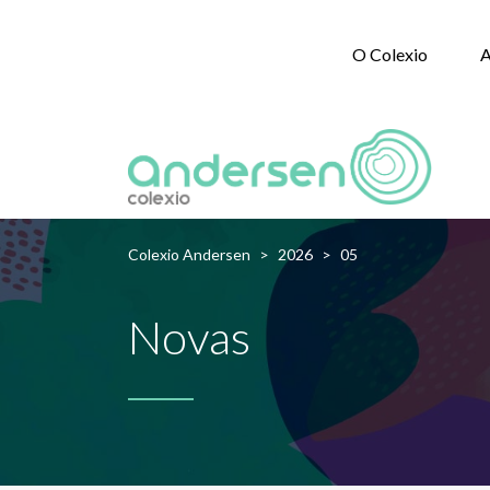
O Colexio
A
Colexio Andersen
>
2026
>
05
Novas