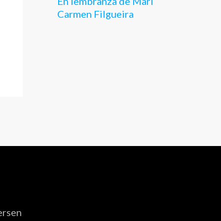
En lembranza de Mari
Carmen Filgueira
ersen