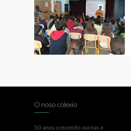
O noso colexio
50 anos crecendo xuntas e