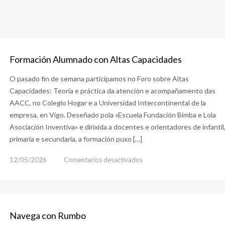
Formación Alumnado con Altas Capacidades
O pasado fin de semana participamos no Foro sobre Altas
Capacidades: Teoría e práctica da atención e acompañamento das
AACC, no Colegio Hogar e a Universidad Intercontinental de la
empresa, en Vigo. Deseñado pola «Escuela Fundación Bimba e Lola
Asociación Inventiva» e dirixida a docentes e orientadores de infantil
primaria e secundaria, a formación puxo […]
en
12/05/2026
Comentarios desactivados
Formación
Alumnado
con
Altas
Navega con Rumbo
Capacidades