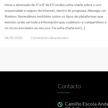
Hoxe o alumnado de 5º e 6º de EP recibiu unha charla sobre o uso
responsable e seguro de internet, dentro do programa «Navega con
Rumbo». Aprendimos moitísimo sobre os tipos de plataformas que
existen, onde vai toda a información que «subimos» e compartimos e
os riscos asociados ao seu uso. Foi unha charla moi […]
en
06/05/2026
Comentarios desactivados
Navega
con
Rumbo
Contacto
Camiño Escola And